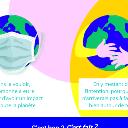
C'est bon ?
C'est fait ?