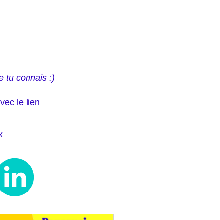
e tu connais :)
vec le lien
x