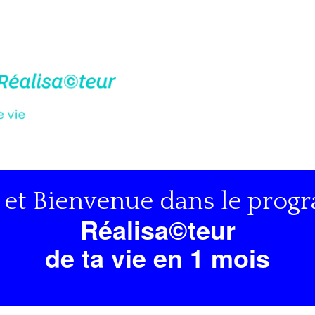
 et Bienvenue dans le pro
Réalisa©teur
de ta vie en 1 mois